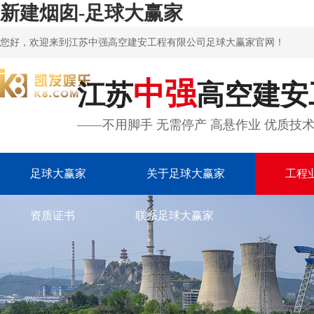
新建烟囱-足球大赢家
您好，欢迎来到江苏中强高空建安工程有限公司足球大赢家官网！
中强
江苏
高空建安
——不用脚手 无需停产 高悬作业 优质技术
足球大赢家
关于足球大赢家
工程
资质证书
联系足球大赢家