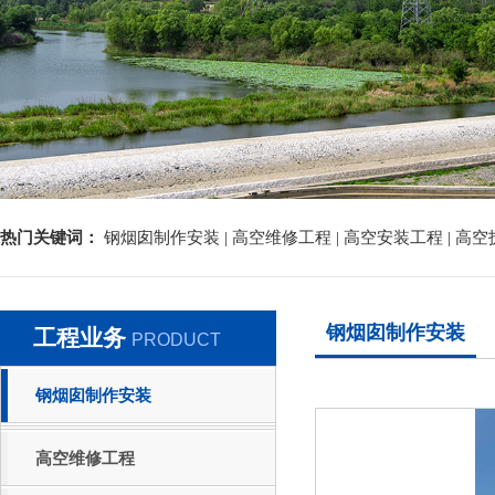
热门关键词：
钢烟囱制作安装 |
高空维修工程 |
高空安装工程 |
高空
钢烟囱制作安装
工程业务
PRODUCT
钢烟囱制作安装
高空维修工程