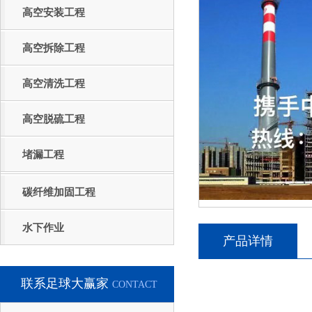
高空安装工程
高空拆除工程
高空清洗工程
高空脱硫工程
堵漏工程
碳纤维加固工程
水下作业
产品详情
联系足球大赢家
CONTACT