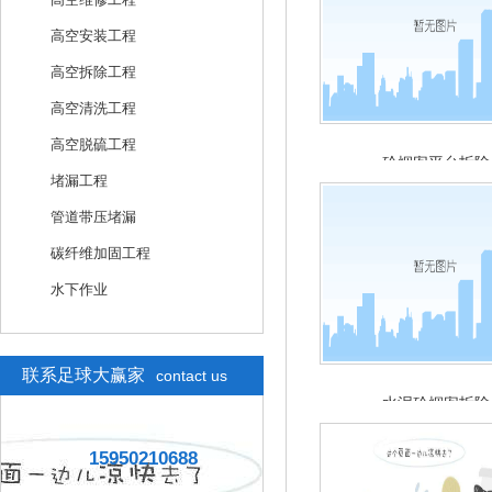
高空安装工程
高空拆除工程
高空清洗工程
高空脱硫工程
砼烟囱平台拆除
堵漏工程
管道带压堵漏
碳纤维加固工程
水下作业
联系足球大赢家
contact us
水泥砼烟囱拆除
15950210688