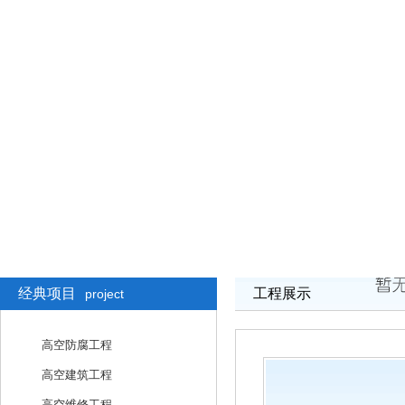
经典项目
工程展示
project
高空防腐工程
高空建筑工程
高空维修工程