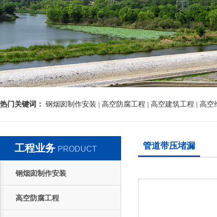
热门关键词：
钢烟囱制作安装 |
高空防腐工程 |
高空建筑工程 |
高空
管道带压堵漏
工程业务
PRODUCT
钢烟囱制作安装
高空防腐工程