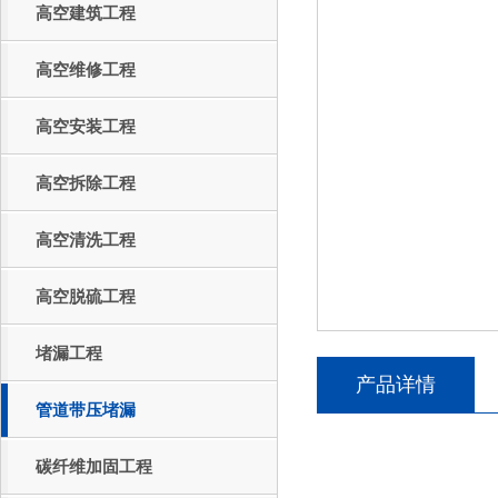
高空建筑工程
高空维修工程
高空安装工程
高空拆除工程
高空清洗工程
高空脱硫工程
堵漏工程
产品详情
管道带压堵漏
碳纤维加固工程