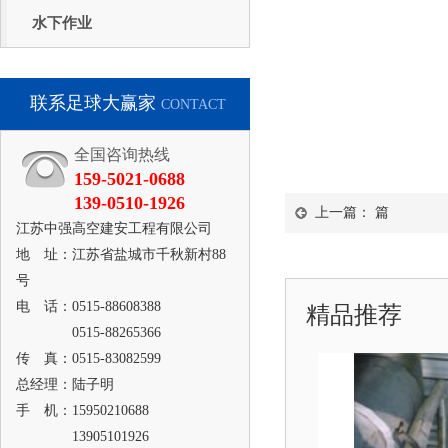
水下作业
联系足球大赢家
CONTACT
全国咨询热线
159-5021-0688
139-0510-1926
上一篇： 篇
江苏中强高空建安工程有限公司
地 址：江苏省盐城市千秋新村88
号
电 话：0515-88608388
精品推荐
0515-88265366
传 真：0515-83082599
总经理：陆子明
手 机：15950210688
13905101926