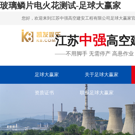
玻璃鳞片电火花测试-足球大赢家
您好，欢迎来到江苏中强高空建安工程有限公司足球大赢家
中强
江苏
高空
——不用脚手 无需停产 高悬作业
足球大赢家
关于足球大赢家
资质证书
联系足球大赢家