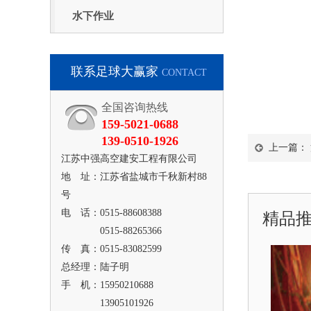
水下作业
联系足球大赢家
CONTACT
全国咨询热线
159-5021-0688
139-0510-1926
上一篇：
江苏中强高空建安工程有限公司
地 址：江苏省盐城市千秋新村88
号
电 话：0515-88608388
精品
0515-88265366
传 真：0515-83082599
总经理：陆子明
手 机：15950210688
13905101926