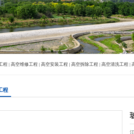
程 |
高空维修工程 |
高空安装工程 |
高空拆除工程 |
高空清洗工程 |
高
工程