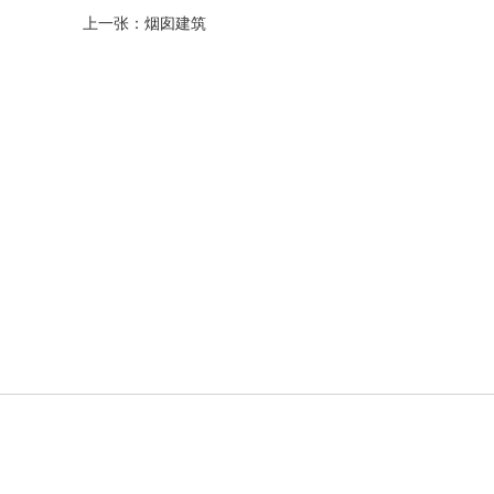
上一张：
烟囱建筑