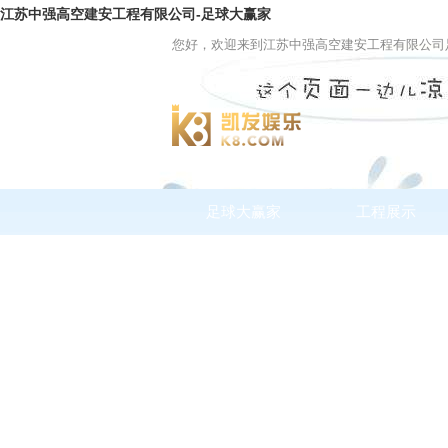
江苏中强高空建安工程有限公司-足球大赢家
您好，欢迎来到江苏中强高空建安工程有限公司
足球大赢家
工程展示