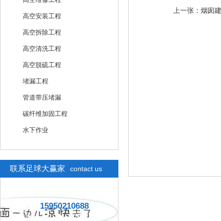
上一张：
烟囱
高空安装工程
高空拆除工程
高空清洗工程
高空脱硫工程
堵漏工程
管道带压堵漏
碳纤维加固工程
水下作业
联系足球大赢家
contact us
15950210688