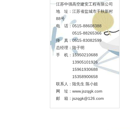
江苏中强高空建安工程有限公司
地 址：江苏省盐城市千秋新村
88号
电 话：0515-88608388
0515-88265366
传 真：0515-83082599
总经理：陆子明
手 机：15950210688
13905101926
15961930688
15358900658
联系人：陆先生 陈小姐
网 址：www.jszqgk.com
邮 箱：
jszqgk@126.com
足球大赢家
工程展示