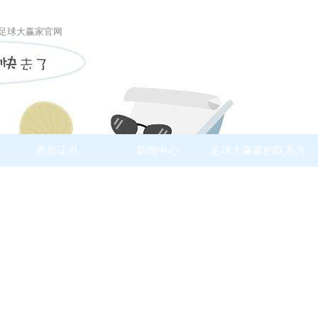
足球大赢家官网
资质证书
新闻中心
足球大赢家的联系方
式