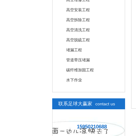
高空安装工程
高空拆除工程
高空清洗工程
高空脱硫工程
堵漏工程
管道带压堵漏
碳纤维加固工程
水下作业
联系足球大赢家
contact us
15950210688