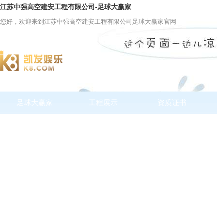
江苏中强高空建安工程有限公司-足球大赢家
您好，欢迎来到江苏中强高空建安工程有限公司足球大赢家官网
足球大赢家
工程展示
资质证书