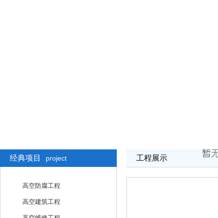
经典项目
工程展示
project
高空防腐工程
高空建筑工程
高空维修工程