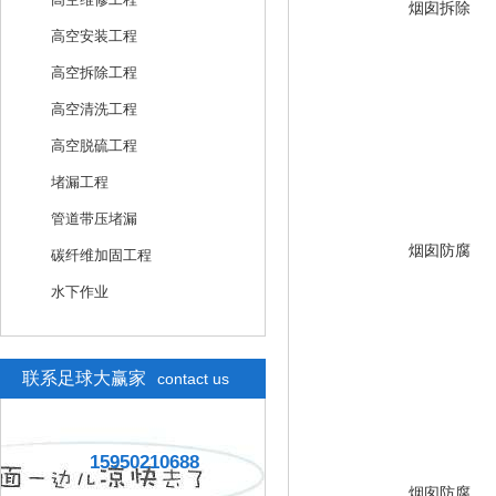
烟囱拆除
高空安装工程
高空拆除工程
高空清洗工程
高空脱硫工程
堵漏工程
管道带压堵漏
烟囱防腐
碳纤维加固工程
水下作业
联系足球大赢家
contact us
15950210688
烟囱防腐