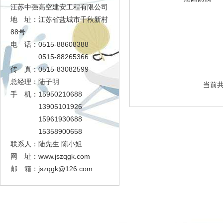
江苏中强高空建安工程有限公司
地 址：江苏省盐城市千秋新村
88号
电 话：0515-88608388
0515-88265366
传 真：0515-83082599
总经理：陆子明
当前
手 机：15950210688
13905101926
15961930688
15358900658
联系人：陆先生 陈小姐
网 址：www.jszqgk.com
邮 箱：
jszqgk@126.com
足球大赢家
工程展示
资质证书