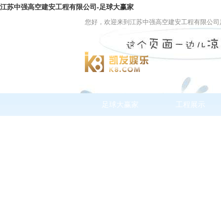
江苏中强高空建安工程有限公司-足球大赢家
您好，欢迎来到江苏中强高空建安工程有限公司
足球大赢家
工程展示