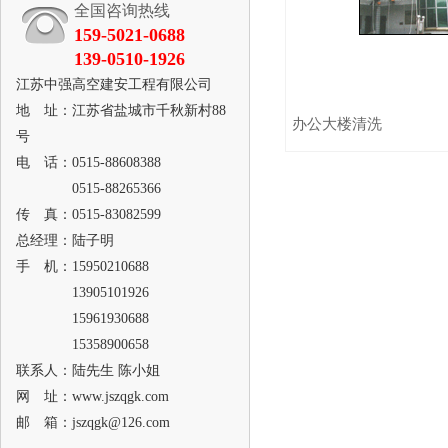
全国咨询热线
159-5021-0688
139-0510-1926
江苏中强高空建安工程有限公司
地 址：江苏省盐城市千秋新村88
办公大楼清洗
号
电 话：0515-88608388
0515-88265366
传 真：0515-83082599
总经理：陆子明
手 机：15950210688
13905101926
15961930688
15358900658
联系人：陆先生 陈小姐
网 址：www.jszqgk.com
邮 箱：
jszqgk@126.com