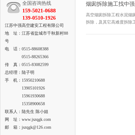
全国咨询热线
烟囱拆除施工找中强
159-5021-0688
高空烟囱拆除工程水泥烟
139-0510-1926
拆除，及其它高难度拆除
江苏中强高空建安工程有限公司
地 址：江苏省盐城市千秋新村88
号
电 话：0515-88608388
0515-88265366
传 真：0515-83082599
总经理：陆子明
手 机：15950210688
13905101926
15961930688
15358900658
联系人：陆先生 陈小姐
网 址：www.jszqgk.com
邮 箱：
jszqgk@126.com