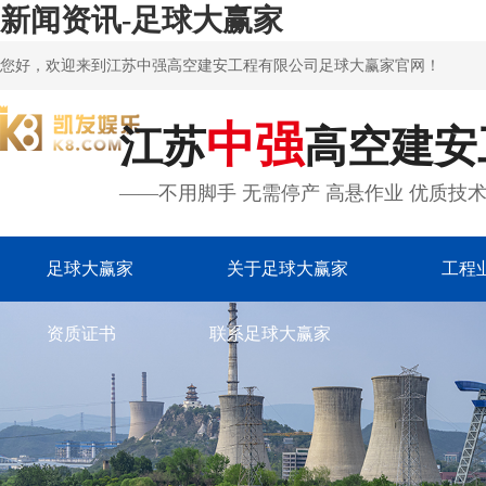
新闻资讯-足球大赢家
您好，欢迎来到江苏中强高空建安工程有限公司足球大赢家官网！
中强
江苏
高空建安
——不用脚手 无需停产 高悬作业 优质技术
足球大赢家
关于足球大赢家
工程
资质证书
联系足球大赢家