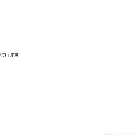
首页
|
尾页