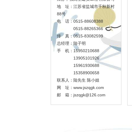
地 址：江苏省盐城市千秋新村
88号
电 话：0515-88608388
0515-88265366
传 真：0515-83082599
总经理：陆子明
手 机：15950210688
13905101926
15961930688
15358900658
联系人：陆先生 陈小姐
网 址：www.jszqgk.com
邮 箱：
jszqgk@126.com
足球大赢家
工程展示