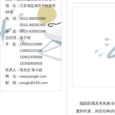
地 址：江苏省盐城市千秋新村
88号
电 话：0515-88608388
0515-88265366
传 真：0515-83082599
总经理：陆子明
手 机：15950210688
13905101926
15961930688
15358900658
联系人：陆先生 陈小姐
网 址：www.jszqgk.com
邮 箱：
jszqgk@126.com
烟囱防腐具有热胀冷
遭到约束，则在结构内