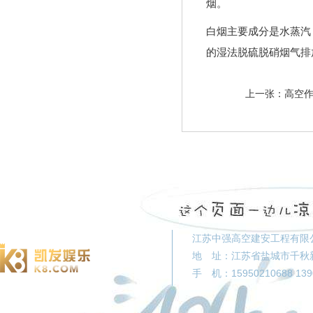
烟。
白烟主要成分是水蒸汽
的湿法脱硫脱硝烟气排
上一张：
高空
足球大赢家
工程展示
资质证书
江苏中强高空建安工程有限
地 址：江苏省盐城市千秋新村88
手 机：15950210688 139