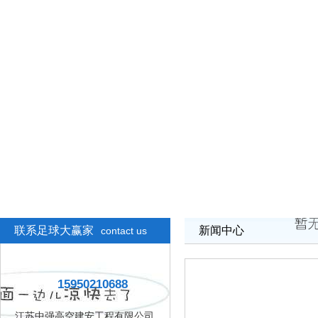
联系足球大赢家
新闻中心
contact us
15950210688
江苏中强高空建安工程有限公司